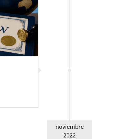
 de
STCW
y Factor Humano
noviembre
2022