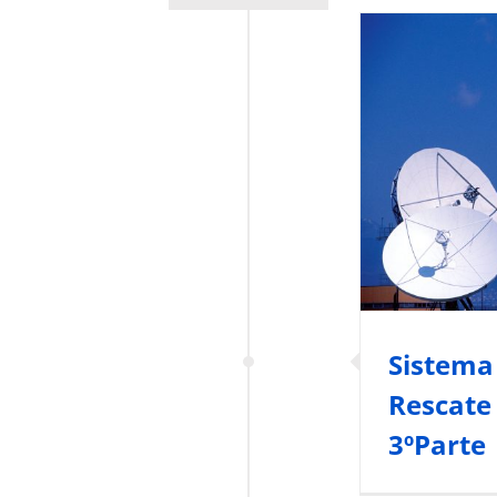
Sistema
COSP
Seguridad y Fa
Sistema
Rescate
3ºParte