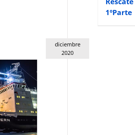
Rescate
1ºParte
diciembre
2020
 Buques
, Transición
na
Patrocinados
s Artículos