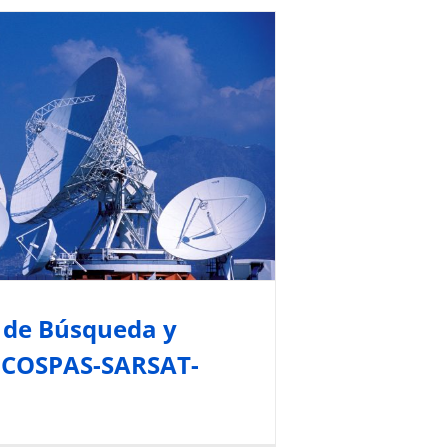
 de Búsqueda y Rescate
AS-SARSAT- 3ºParte
ctor Humano
Normativa y Gestión Marítima
Todos los Artículos
 de Búsqueda y
 COSPAS-SARSAT-