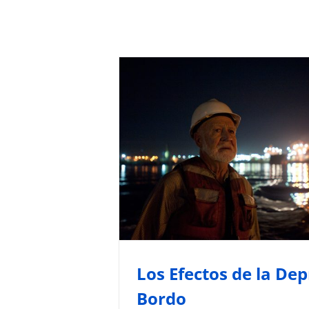
Los Efectos de la Dep
Bordo
Seguridad y Factor Humano
Normativa y G
Todos los Artículos
Los Efectos de la Dep
Bordo