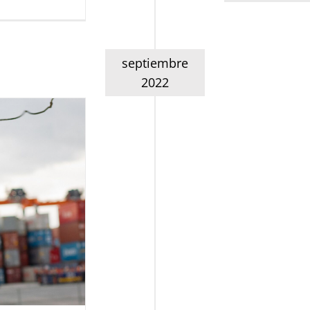
septiembre
2022
s Marinos
estión Marítima