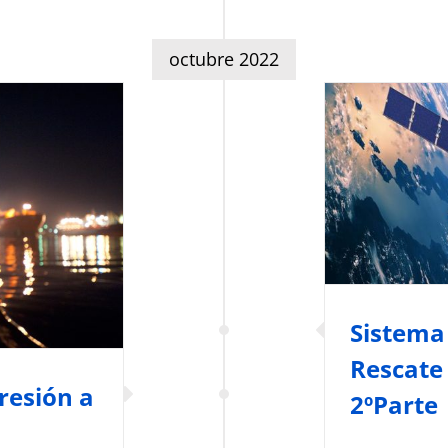
octubre 2022
Sistema
resión a
COSP
Seguridad y Fa
estión Marítima
Sistema
Rescate
resión a
2ºParte