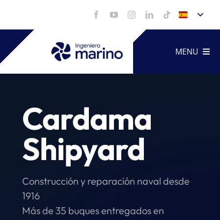
Saltar
al
contenido
MENU
Artículo
Cardama
Servicio
Shipyard
Portfoli
Construcción y reparación naval desde
Vídeos
1916
Más de 35 buques entregados en