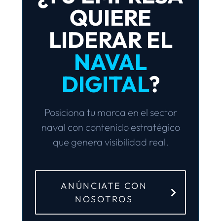
QUIERE
LIDERAR EL
NAVAL
DIGITAL
?
Posiciona tu marca en el sector
naval
con
contenido estratégico
que genera
visibilidad real
.
ANÚNCIATE CON
NOSOTROS