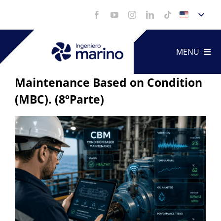
Skip
to
content
MENU
Maintenance Based on Condition
(MBC). (8ºParte)
Technica
View
Service
Larger
Image
Portfoli
Videos