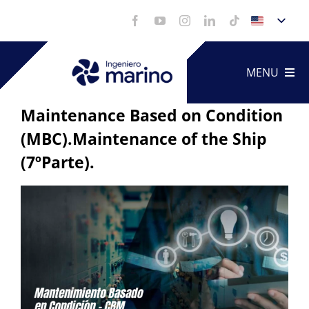
Skip
to
content
MENU
Maintenance Based on Condition
(MBC).Maintenance of the Ship
Technica
(7ºParte).
Service
View
Larger
Portfoli
Image
Videos