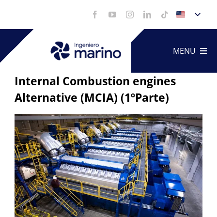
Skip
to
content
MENU
Internal Combustion engines
Alternative (MCIA) (1ºParte)
Technica
View
Service
Larger
Image
Portfoli
Videos