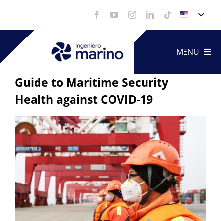
Skip
to
content
MENU
Guide to Maritime Security
Health against COVID-19
Technica
View
Service
Larger
Image
Portfoli
Videos