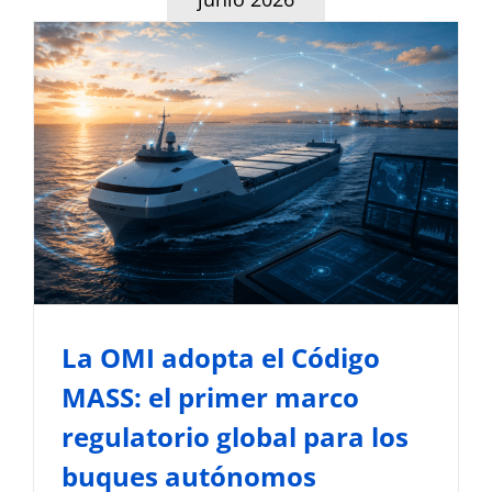
La OMI adopta el Código
MASS: el primer marco
regulatorio global para los
buques autónomos
Noticias del Sector Marítimo
Normativa y Gestión
Marítima
La OMI adopta el Código
MASS: el primer marco
regulatorio global para los
buques autónomos