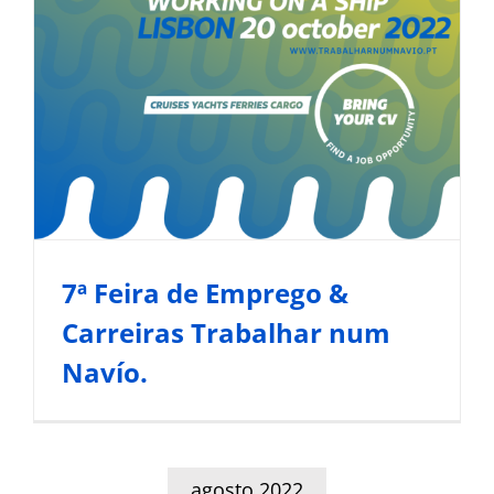
Carreiras Trabalhar num
Navío.
Noticias del Sector Marítimo
7ª Feira de Emprego &
Carreiras Trabalhar num
Navío.
agosto 2022