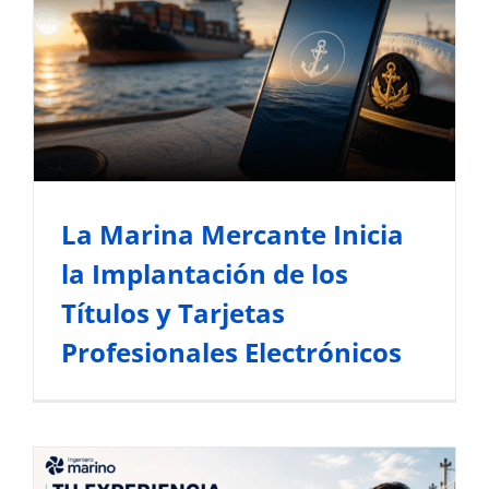
La Marina Mercante Inicia la
Implantación de los Títulos y
Tarjetas Profesionales
Electrónicos
Noticias del Sector Marítimo
Normativa y Gestión
Marítima
La Marina Mercante Inicia
la Implantación de los
Títulos y Tarjetas
Profesionales Electrónicos