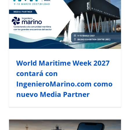
Contact
World Maritime Week 2027
contará con
IngenieroMarino.com como
nuevo Media Partner
Noticias del Sector Marítimo
World Maritime Week 2027
contará con
IngenieroMarino.com como
nuevo Media Partner