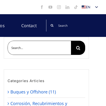
EN
ES
Search
eos
Contact
for:
Search
for:
Categories Articles
Buques y Offshore (11)
Corrosión, Recubrimientos y