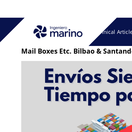
Skip
to
content
Technical Articl
Mail Boxes Etc. Bilbao & Santa
View
Larger
Image