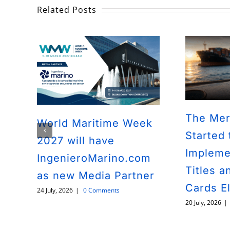
Related Posts
The Mer
World Maritime Week
Started 
2027 will have
Impleme
IngenieroMarino.com
Titles a
as new Media Partner
Cards El
24 July, 2026
|
0 Comments
20 July, 2026
|