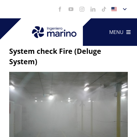
Skip
to
content
MENU
System check Fire (Deluge
System)
Technica
View
Service
Larger
Image
Portfoli
Videos