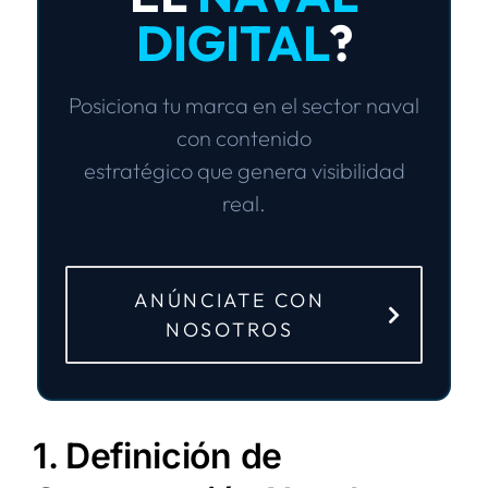
DIGITAL
?
Posiciona tu marca en el sector naval
con
contenido
estratégico
que genera
visibilidad
real
.
ANÚNCIATE CON
NOSOTROS
1. Definición de