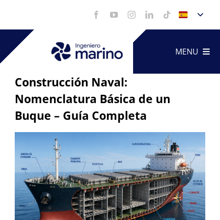
Saltar
al
contenido
MENU
Construcción Naval:
Nomenclatura Básica de un
Artículo
Buque – Guía Completa
Servicio
Ver
imagen
Portfoli
más
grande
Vídeos