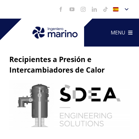
Saltar
al
contenido
MENU
Recipientes a Presión e
Artículo
Intercambiadores de Calor
Servicio
Ver
imagen
más
Portfoli
grande
Vídeos