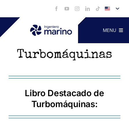
Skip
to
content
MENU
Technica
Service
Libro Destacado de
Portfoli
Turbomáquinas:
Videos