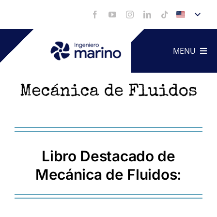
Skip
to
content
MENU
Technica
Service
Libro Destacado de
Portfoli
Mecánica de Fluidos:
Videos