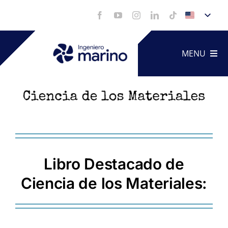
Skip
to
content
MENU
Technica
Service
Libro Destacado de
Portfoli
Ciencia de los Materiales:
Videos