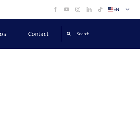
EN
ES
Search
eos
Contact
for: