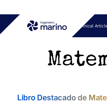
Skip
to
content
Technical Articl
Libro Destacado
de Mate