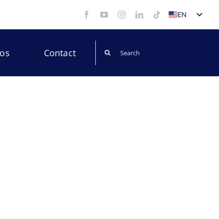
EN
ES
Search
eos
Contact
for: