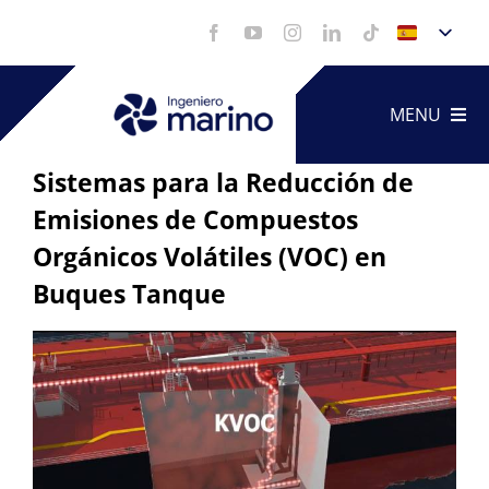
Saltar
al
contenido
MENU
Sistemas para la Reducción de
Emisiones de Compuestos
Artículo
Orgánicos Volátiles (VOC) en
Servicio
Buques Tanque
Ver
Portfoli
imagen
más
Vídeos
grande