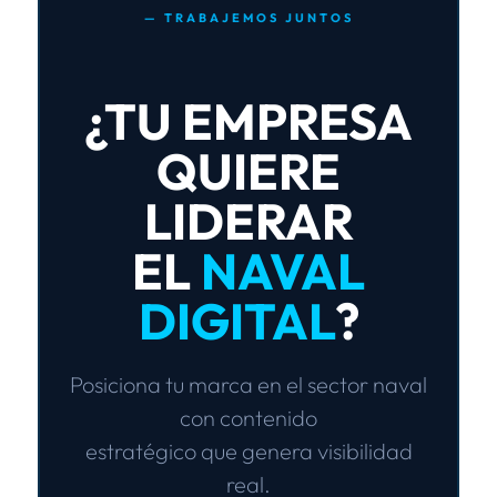
— TRABAJEMOS JUNTOS
¿TU EMPRESA
QUIERE
LIDERAR
EL
NAVAL
DIGITAL
?
Posiciona tu marca en el sector naval
con
contenido
estratégico
que genera
visibilidad
real
.